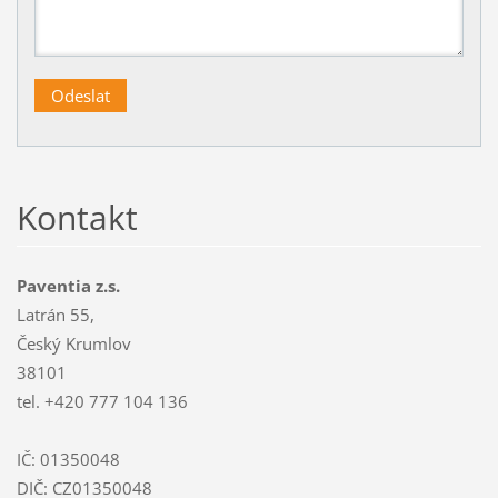
Kontakt
Paventia z.s.
Latrán 55,
Český Krumlov
38101
tel. +420 777 104 136
IČ: 01350048
DIČ: CZ01350048