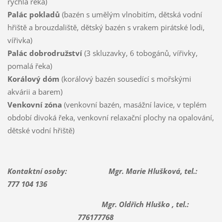
rychlá řeka)
Palác pokladů
(bazén s umělým vlnobitím, dětská vodní
hřiště a brouzdaliště, dětský bazén s vrakem pirátské lodi,
vířivka)
Palác dobrodružství
(3 skluzavky, 6 tobogánů, vířivky,
pomalá řeka)
Korálový dóm
(korálový bazén sousedící s mořskými
akvárii a barem)
Venkovní zóna
(venkovní bazén, masážní lavice, v teplém
období divoká řeka, venkovní relaxační plochy na opalování,
dětské vodní hřiště)
Kontaktní osoby: Mgr. Marie Hlušková, tel.:
777 104 136
Mgr. Oldřich Hluško , tel.:
776177768