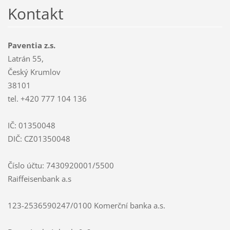
Kontakt
Paventia z.s.
Latrán 55,
Český Krumlov
38101
tel. +420 777 104 136
IČ: 01350048
DIČ: CZ01350048
Číslo účtu: 7430920001/5500
Raiffeisenbank a.s
123-2536590247/0100 Komerční banka a.s.