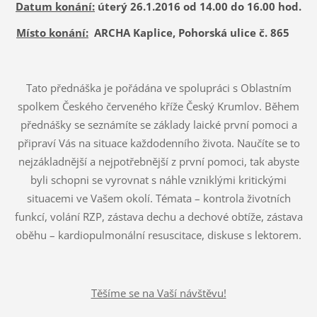
Datum konání:
úterý 26.1.2016 od 14.00 do 16.00 hod
.
Místo konání:
ARCHA Kaplice, Pohorská ulice č. 865
Tato přednáška je pořádána ve spolupráci s Oblastním
spolkem Českého červeného kříže Český Krumlov. Během
přednášky se seznámíte se základy laické první pomoci a
připraví Vás na situace každodenního života. Naučíte se to
nejzákladnější a nejpotřebnější z první pomoci, tak abyste
byli schopni se vyrovnat s náhle vzniklými kritickými
situacemi ve Vašem okolí. Témata – kontrola životních
funkcí, volání RZP, zástava dechu a dechové obtíže, zástava
oběhu – kardiopulmonální resuscitace, diskuse s lektorem.
Těšíme se na Vaší návštěvu!