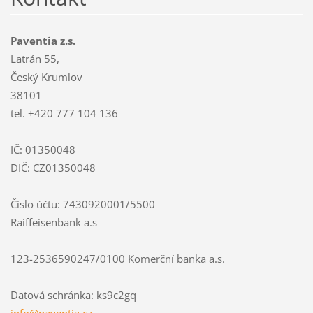
Paventia z.s.
Latrán 55,
Český Krumlov
38101
tel. +420 777 104 136
IČ: 01350048
DIČ: CZ01350048
Číslo účtu: 7430920001/5500
Raiffeisenbank a.s
123-2536590247/0100 Komerční banka a.s.
Datová schránka: ks9c2gq
info@paventia.cz