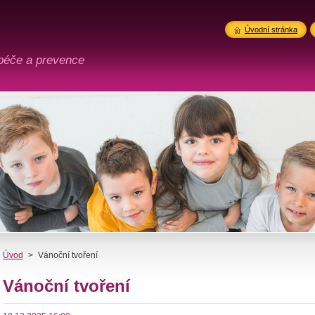
Úvodní stránka
péče a prevence
Úvod
>
Vánoční tvoření
Vánoční tvoření