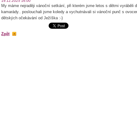
19.12.2025 16:00
My máme nejraději vánoční setkání, při kterém jsme letos s dětmi vyráběli 
kamarády.. poslouchali jsme koledy a vychutnávali si vánoční punč s ovocem
dětských očekávání od Ježíška :-)
Zpět