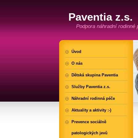
Paventia z.s.
Podpora náhradní rodinné 
Úvod
O nás
Dětská skupina Paventia
Služby Paventia z.s.
Náhradní rodinná péče
Aktuality a aktivity :-)
Prevence sociálně
patologických jevů