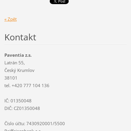
« Zpět
Kontakt
Paventia z.s.
Latrán 55,
Český Krumlov
38101
tel. +420 777 104 136
IČ: 01350048
DIČ: CZ01350048
Číslo účtu: 7430920001/5500
Raiffeisenbank a.s