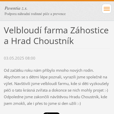
Paventia z.s.
Podpora náhradní rodinné péče a prevence
Velbloudí farma Záhostice
a Hrad Choustník
03.05.2025 08:00
Od začátku roku nám přibylo mnoho nových rodin.
Abychom se s dětmi lépe poznali, vyrazili jsme společně na
výlet. Navštívili jsme velbloudí farmu, kde si děti vyzkoušely
péči o tato krásná zvířata a dokonce se nich mohly projet :-)
Odpoledne jsme zakončili návštěvou Hradu Choustník, kde
jsem zmokli, ale i přes to jsme si den užili :-)