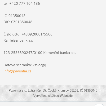
tel. +420 777 104 136
IČ: 01350048
DIČ: CZ01350048
Číslo účtu: 7430920001/5500
Raiffeisenbank a.s
123-2536590247/0100 Komerční banka a.s.
Datová schránka: ks9c2gq
info@paventia.cz
Paventia z.s. Latrán čp. 55, Český Krumlov 38101, IČ 01350048
Vytvořeno službou
Webnode