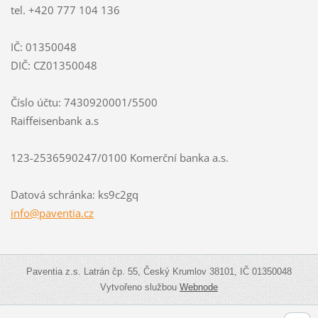
tel. +420 777 104 136
IČ: 01350048
DIČ: CZ01350048
Číslo účtu: 7430920001/5500
Raiffeisenbank a.s
123-2536590247/0100 Komerční banka a.s.
Datová schránka: ks9c2gq
info@paventia.cz
Paventia z.s. Latrán čp. 55, Český Krumlov 38101, IČ 01350048
Vytvořeno službou
Webnode