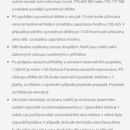
nutné zavolat tuto informaci na tel. 774 405 987 nebo 776 177 768
a nahlásit pozdější vyzvednutí dítěte.
Při zpoždění vyzvednutí dítěte o více jak 15 min bude účtována
cena za hodinové hlídání za každou započatou hodinu (120,-Kč). V
případě pozdního vyzvednutí dítěte po 17.00 hod bude účtována
cena 300,- za každou započatou hodinu.
Děti budou vydávány pouze dospělým, kteří jsou rodiči nebo
zákonnými zástupci uvedenými v přihlášce.
Po podpisu závazné přihlášky a uhrazení rezervačního poplatku
1.500 Kč je místo v DS Duhová Paventia závazně rezervováno. Při
nástupu dítěte do DS bude rezervační poplatek odečten z 1.
platby za hlídání, v opačném případě poplatek propadá. Poplatek
za hlídání je nevratný.
Ukončení docházky ze strany rodičů je možné po písemném
zaslání výpovědi na duhova@paventia.cz. Výpovědní doba je 1
měsíc a je počítána vždy od posledního dne měsíce, v němž byla
výpověď podána. V případě, že bude docházka ukončena dříve,
bude účtována plná cena docházky dle smlouvy. V případě