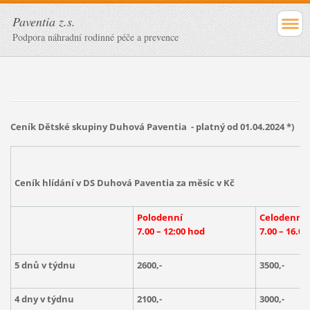
Paventia z.s.
Podpora náhradní rodinné péče a prevence
Ceník Dětské skupiny Duhová Paventia - platný od 01.04.2024 *)
Ceník hlídání v DS Duhová Paventia za měsíc v Kč
Polodenní
Celodenní
7.00 – 12:00 hod
7.00 – 16.0
5 dnů v týdnu
2600,-
3500,-
4 dny v týdnu
2100,-
3000,-