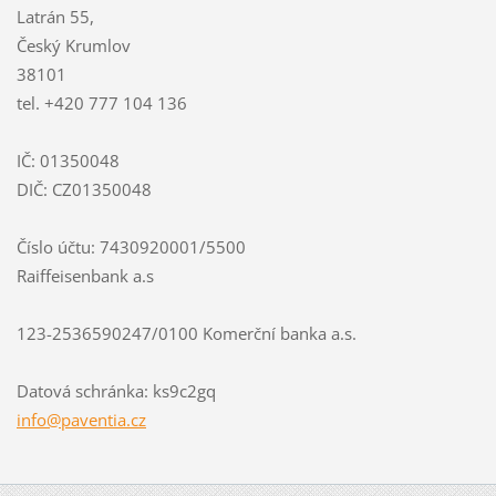
Latrán 55,
Český Krumlov
38101
tel. +420 777 104 136
IČ: 01350048
DIČ: CZ01350048
Číslo účtu: 7430920001/5500
Raiffeisenbank a.s
123-2536590247/0100 Komerční banka a.s.
Datová schránka: ks9c2gq
info@paventia.cz