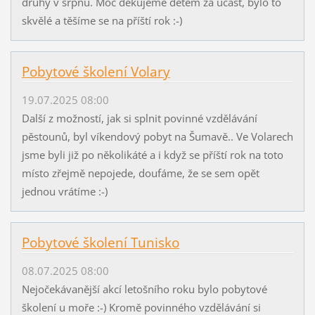
druhý v srpnu. Moc děkujeme dětem za účast, bylo to
skvělé a těšíme se na příští rok :-)
Pobytové školení Volary
19.07.2025 08:00
Další z možností, jak si splnit povinné vzdělávání
pěstounů, byl víkendový pobyt na Šumavě.. Ve Volarech
jsme byli již po několikáté a i když se příští rok na toto
místo zřejmě nepojede, doufáme, že se sem opět
jednou vrátíme :-)
Pobytové školení Tunisko
08.07.2025 08:00
Nejočekávanější akcí letošního roku bylo pobytové
školení u moře :-) Kromě povinného vzdělávání si