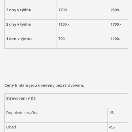
3 dny v týdnu
1700,-
2500,-
2 dny v týdnu
1100,-
1700,-
1 den v týdnu
700,-
1100,-
Ceny hlídání jsou uvedeny bez stravování.
Stravování v DS
Dopolední svačina
15,-
Oběd
45,-