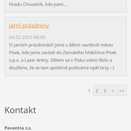
Hradu Choustník, kde jsem...
Jarní prázdniny
04.02.2025 08:00
O jarních prázdninách jsme s dětmi navštívili město
Písek, kde jsme zavítali do Zemského hřebčince Písek
s.p.o. a Laser Arény. Dětem se v Písku velmi líbilo a
doufáme, že se tam společně podíváme opět brzy :-)
1
2
3
>
>>
Kontakt
Paventia z.s.