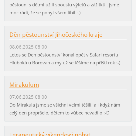
pěstouni s dětmi užili spoustu výletů a zážitků.. jsme
moc rádi, že se pobyt všem líbil :-)
Děn pěstounství Jihočeského kraje
08.06.2025 08:00
Letos se Den pěstounství konal opět v Safari resortu
Hluboká u Borovan a my už se těšíme na příští rok :-)
Mirakulum
07.06.2025 08:00
Do Mirakula jsme se všichni velmi těšili, a i když nám
celý den propršelo, dětem to vůbec nevadilo :-D
Terapeutický víkendový pobyt