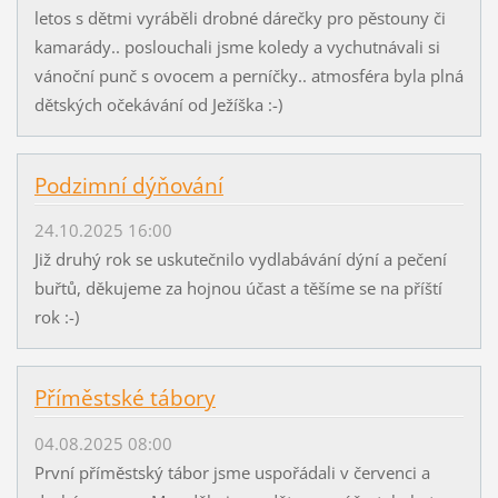
letos s dětmi vyráběli drobné dárečky pro pěstouny či
kamarády.. poslouchali jsme koledy a vychutnávali si
vánoční punč s ovocem a perníčky.. atmosféra byla plná
dětských očekávání od Ježíška :-)
Podzimní dýňování
24.10.2025 16:00
Již druhý rok se uskutečnilo vydlabávání dýní a pečení
buřtů, děkujeme za hojnou účast a těšíme se na příští
rok :-)
Příměstské tábory
04.08.2025 08:00
První příměstský tábor jsme uspořádali v červenci a