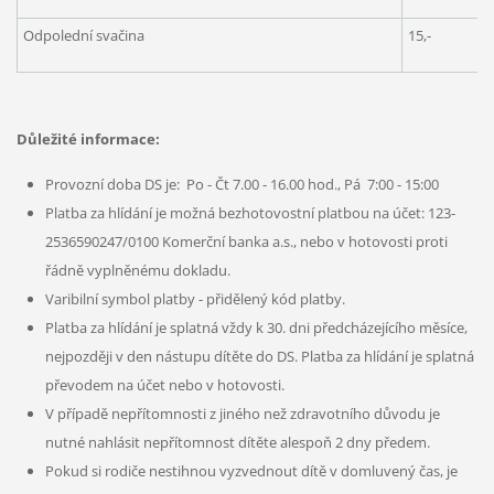
Odpolední svačina
15,-
Důležité informace:
Provozní doba DS je: Po - Čt 7.00 - 16.00 hod., Pá 7:00 - 15:00
Platba za hlídání je možná bezhotovostní platbou na účet: 123-
2536590247/0100 Komerční banka a.s., nebo v hotovosti proti
řádně vyplněnému dokladu.
Varibilní symbol platby - přidělený kód platby.
Platba za hlídání je splatná vždy k 30. dni předcházejícího měsíce,
nejpozději v den nástupu dítěte do DS. Platba za hlídání je splatná
převodem na účet nebo v hotovosti.
V případě nepřítomnosti z jiného než zdravotního důvodu je
nutné nahlásit nepřítomnost dítěte alespoň 2 dny předem.
Pokud si rodiče nestihnou vyzvednout dítě v domluvený čas, je