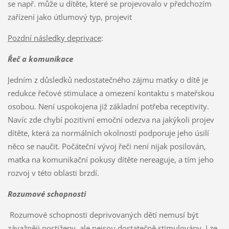
se např. může u dítěte, které se projevovalo v předchozím
zařízení jako útlumový typ, projevit
Pozdní následky deprivace
:
Řeč a komunikace
Jedním z důsledků nedostatečného zájmu matky o dítě je
redukce řečové stimulace a omezení kontaktu s mateřskou
osobou. Není uspokojena již základní potřeba receptivity.
Navíc zde chybí pozitivní emoční odezva na jakýkoli projev
dítěte, která za normálních okolností podporuje jeho úsilí
něco se naučit. Počáteční vývoj řeči není nijak posilován,
matka na komunikační pokusy dítěte nereaguje, a tím jeho
rozvoj v této oblasti brzdí.
Rozumové schopnosti
Rozumové schopnosti deprivovaných dětí nemusí být
závažněji postiženy, ale nejsou dostatečně stimulovány. Lze