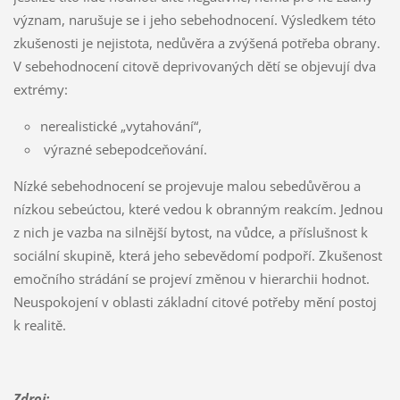
význam, narušuje se i jeho sebehodnocení. Výsledkem této
zkušenosti je nejistota, nedůvěra a zvýšená potřeba obrany.
V sebehodnocení citově deprivovaných dětí se objevují dva
extrémy:
nerealistické „vytahování“,
výrazné sebepodceňování.
Nízké sebehodnocení se projevuje malou sebedůvěrou a
nízkou sebeúctou, které vedou k obranným reakcím. Jednou
z nich je vazba na silnější bytost, na vůdce, a příslušnost k
sociální skupině, která jeho sebevědomí podpoří. Zkušenost
emočního strádání se projeví změnou v hierarchii hodnot.
Neuspokojení v oblasti základní citové potřeby mění postoj
k realitě.
Zdroj: