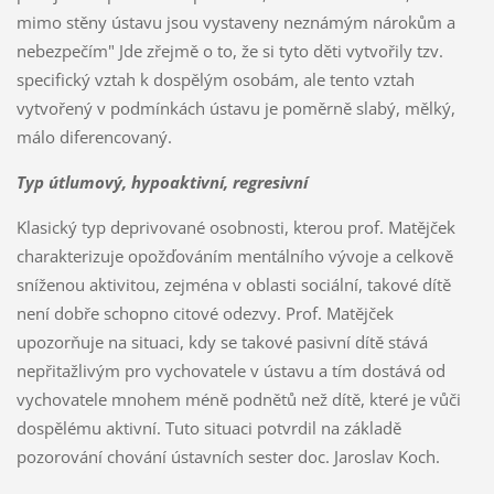
mimo stěny ústavu jsou vystaveny neznámým nárokům a
nebezpečím" Jde zřejmě o to, že si tyto děti vytvořily tzv.
specifický vztah k dospělým osobám, ale tento vztah
vytvořený v podmínkách ústavu je poměrně slabý, mělký,
málo diferencovaný.
Typ útlumový, hypoaktivní, regresivní
Klasický typ deprivované osobnosti, kterou prof. Matějček
charakterizuje opožďováním mentálního vývoje a celkově
sníženou aktivitou, zejména v oblasti sociální, takové dítě
není dobře schopno citové odezvy. Prof. Matějček
upozorňuje na situaci, kdy se takové pasivní dítě stává
nepřitažlivým pro vychovatele v ústavu a tím dostává od
vychovatele mnohem méně podnětů než dítě, které je vůči
dospělému aktivní. Tuto situaci potvrdil na základě
pozorování chování ústavních sester doc. Jaroslav Koch.