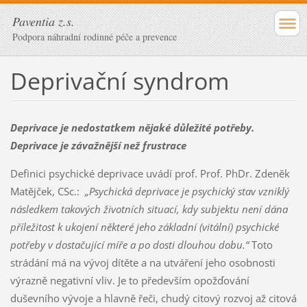
Paventia z.s.
Podpora náhradní rodinné péče a prevence
Deprivační syndrom
Deprivace je nedostatkem nějaké důležité potřeby.
Deprivace je závažnější než frustrace
Definici psychické deprivace uvádí prof. Prof. PhDr. Zdeněk
Matějček, CSc.:
„Psychická deprivace je psychický stav vzniklý
následkem takových životních situací, kdy subjektu není dána
příležitost k ukojení některé jeho základní (vitální) psychické
potřeby v dostačující míře a po dosti dlouhou dobu.“
Toto
strádání má na vývoj dítěte a na utváření jeho osobnosti
výrazně negativní vliv. Je to především opožďování
duševního vývoje a hlavně řeči, chudý citový rozvoj až citová