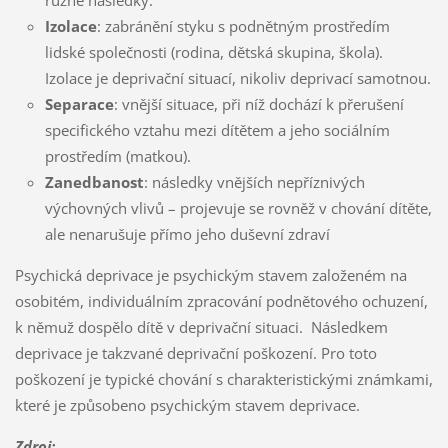
Izolace
: zabránění styku s podnětným prostředím
lidské společnosti (rodina, dětská skupina, škola).
Izolace je deprivační situací, nikoliv deprivací samotnou.
Separace
: vnější situace, při níž dochází k přerušení
specifického vztahu mezi dítětem a jeho sociálním
prostředím (matkou).
Zanedbanost
: následky vnějších nepříznivých
výchovných vlivů – projevuje se rovněž v chování dítěte,
ale nenarušuje přímo jeho duševní zdraví
Psychická deprivace je psychickým stavem založeném na
osobitém, individuálním zpracování podnětového ochuzení,
k němuž dospělo dítě v deprivační situaci. Následkem
deprivace je takzvané deprivační poškození. Pro toto
poškození je typické chování s charakteristickými známkami,
které je způsobeno psychickým stavem deprivace.
Zdroj: