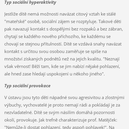
Typ sociální hyperaktivity
Jestliže dítě nemá možnosti navázat citový vztah ke stálé
"mateřské" osobě, sociální zájem se rozptyluje. Takové děti
pak navazují kontakt s dospělými bez rozpaků a bez zábran,
chytají se každého nového příchozího, ke každému se
chovají se stejnou přítulností. Dítě se vzdává snahy navázat
kontakt s určitou svou osobou zaměřuje se spíše na
množství získaných podnětů než na jejich kvalitu. "Neznají
však věrnost! Běží tam, kde se jim nabízí nějaké pohlazení,
ale hned zase hledají uspokojení u někoho jiného".
Typ sociální provokace
V ústavu jsou tyto děti nápadné svou agresivitou a zlostnými
výbuchy, vychovatelé je proto nemají rádi a pokládají je za
nezvladatelné. Dítě se svým násilím domáhá pozornosti
okolí, provokuje. Jak trefně charakterizuje prof. Matějček:
"Nemůže-li dostat pohlazení, tedy aspoň pohlavek!". Na