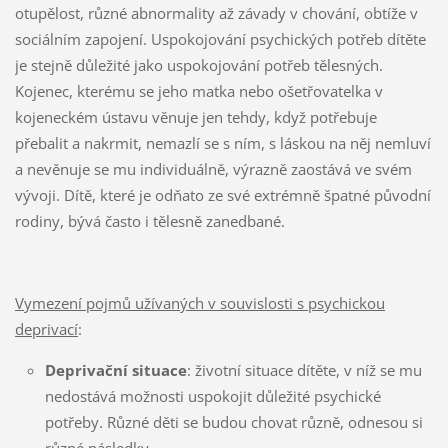
otupělost, různé abnormality až závady v chování, obtíže v
sociálním zapojení. Uspokojování psychických potřeb dítěte
je stejně důležité jako uspokojování potřeb tělesných.
Kojenec, kterému se jeho matka nebo ošetřovatelka v
kojeneckém ústavu věnuje jen tehdy, když potřebuje
přebalit a nakrmit, nemazlí se s ním, s láskou na něj nemluví
a nevěnuje se mu individuálně, výrazně zaostává ve svém
vývoji. Dítě, které je odňato ze své extrémně špatné původní
rodiny, bývá často i tělesně zanedbané.
Vymezení pojmů užívaných v souvislosti s psychickou
deprivací
:
Deprivační situace
: životní situace dítěte, v níž se mu
nedostává možnosti uspokojit důležité psychické
potřeby. Různé děti se budou chovat různě, odnesou si
různé následky.