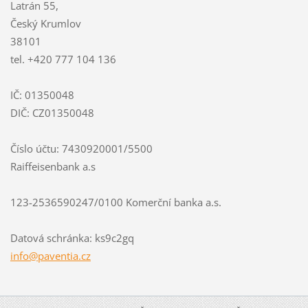
Latrán 55,
Český Krumlov
38101
tel. +420 777 104 136
IČ: 01350048
DIČ: CZ01350048
Číslo účtu: 7430920001/5500
Raiffeisenbank a.s
123-2536590247/0100 Komerční banka a.s.
Datová schránka: ks9c2gq
info@paventia.cz