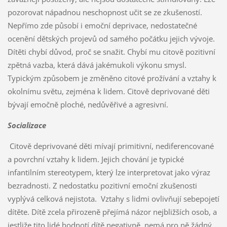
pozorovat nápadnou neschopnost učit se ze zkušeností.
Nepřímo zde působí i emoční deprivace, nedostatečné
ocenění dětských projevů od samého počátku jejich vývoje.
Dítěti chybí důvod, proč se snažit. Chybí mu citově pozitivní
zpětná vazba, která dává jakémukoli výkonu smysl.
Typickým způsobem je změněno citové prožívání a vztahy k
okolnímu světu, zejména k lidem. Citově deprivované děti
bývají emočně ploché, nedůvěřivé a agresivní.
Socializace
Citově deprivované děti mívají primitivní, nediferencované
a povrchní vztahy k lidem. Jejich chování je typické
infantilním stereotypem, který lze interpretovat jako výraz
bezradnosti. Z nedostatku pozitivní emoční zkušenosti
vyplývá celková nejistota. Vztahy s lidmi ovlivňují sebepojetí
dítěte. Dítě zcela přirozeně přejímá názor nejbližších osob, a
jestliže tito lidé hodnotí dítě negativně, nemá pro ně žádný