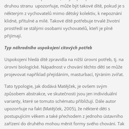
druhou stranu upozorňuje, může být takové dítě, pokud je s
některým z vychovatelů mimo dětský kolektiv, k nepoznání
klidné, přítulné a milé. Takové dítě potřebuje trvalé životní
prostředí se stálými osobami vychovatelů, kteří je plně
přijímají.
Typ náhradního uspokojení citových potřeb
Uspokojení hledá dítě zpravidla na nižší úrovni potřeb, tj. na
úrovni biologické. Nápadnost v chování těchto dětí se může
projevovat například přejídáním, masturbací, týráním zvířat.
Tato typologie, jak dodává Matějček, je ovšem svým
způsobem abstrakce, ve skutečnosti jsou jen individuální
varianty, které se tomuto schématu přibližují. Dále autor
upozorňuje na fakt (Matějček, 2005), že některé děti s
postupujícím věkem a také přechodem z jednoho ústavního
zařízení do druhého mohou měnit formy svého chování. Tak