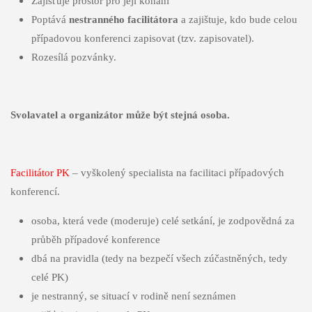
Zajišťuje prostor pro její konání
Poptává
nestranného facilitátora
a zajištuje, kdo bude celou
případovou konferenci zapisovat (tzv. zapisovatel).
Rozesílá pozvánky.
Svolavatel a organizátor může být stejná osoba.
Facilitátor PK
– vyškolený specialista na facilitaci případových
konferencí.
osoba, která vede (moderuje) celé setkání, je zodpovědná za
průběh případové konference
dbá na pravidla (tedy na bezpečí všech zúčastněných, tedy
celé PK)
je nestranný, se situací v rodině není seznámen