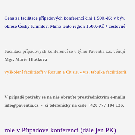
Cena za facilitace případových konferencí činí 1 500,-Kč v býv.
okrese Český Krumlov. Mimo tento region 1500,-Kč + cestovné.
Facilitaci případových konferencí se v týmu Paventia z.s. věnují
Mgr. Marie Hlušková
vyškolení facilitátoři v Rozum a Cit z.s. - viz. tabulka facilitátorů.
V případě potřeby se na nás obraťte prostřednictvím e-mailu
info@paventia.cz - či telefonicky na čísle +420 777 104 136.
role v Případové konferenci (dále jen PK)