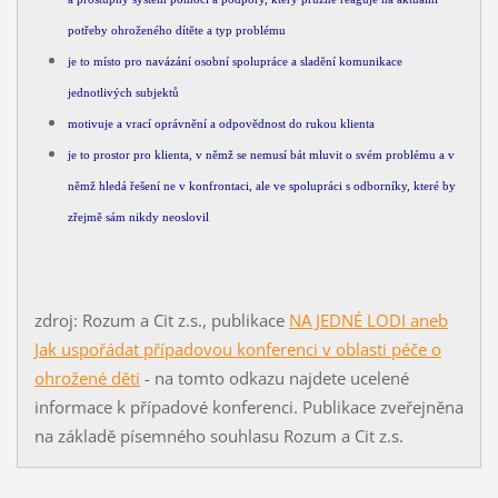
potřeby ohroženého dítěte a typ problému
je to místo pro navázání osobní spolupráce a sladění komunikace
jednotlivých subjektů
motivuje a vrací oprávnění a odpovědnost do rukou klienta
je to prostor pro klienta, v němž se nemusí bát mluvit o svém problému a v
němž hledá řešení ne v konfrontaci, ale ve spolupráci s odborníky, které by
zřejmě sám nikdy neoslovil
zdroj: Rozum a Cit z.s., publikace
NA JEDNÉ LODI aneb
Jak uspořádat případovou konferenci v oblasti péče o
ohrožené děti
- na tomto odkazu najdete ucelené
informace k případové konferenci. Publikace zveřejněna
na základě písemného souhlasu Rozum a Cit z.s.