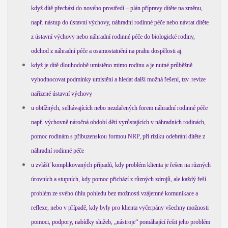
když dítě přechází do nového prostředí – plán přípravy dítěte na změnu,
např. nástup do ústavní výchovy, náhradní rodinné péče nebo návrat dítěte
z ústavní výchovy nebo náhradní rodinné péče do biologické rodiny,
odchod z náhradní péče a osamostatnění na prahu dospělosti aj.
když je dítě dlouhodobě umístěno mimo rodinu a je nutné průběžně
vyhodnocovat podmínky umístění a hledat další možná řešení, tzv. revize
nařízené ústavní výchovy
u obtížných, selhávajících nebo nezdařených forem náhradní rodinné péče
např. výchovně náročná období dětí vyrůstajících v náhradních rodinách,
pomoc rodinám s příbuzenskou formou NRP, při riziku odebrání dítěte z
náhradní rodinné péče
u zvlášť komplikovaných případů, kdy problém klienta je řešen na různých
úrovních a stupních, kdy pomoc přichází z různých zdrojů, ale každý řeší
problém ze svého úhlu pohledu bez možnosti vzájemné komunikace a
reflexe, nebo v případě, kdy byly pro klienta vyčerpány všechny možnosti
pomoci, podpory, nabídky služeb, „nástroje“ pomáhající řešit jeho problém