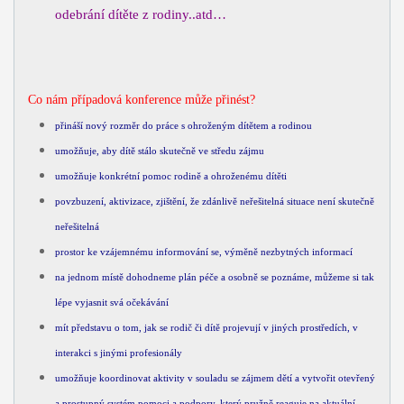
odebrání dítěte z rodiny..atd…
Co nám případová konference může přinést?
přináší nový rozměr do práce s ohroženým dítětem a rodinou
umožňuje, aby dítě stálo skutečně ve středu zájmu
umožňuje konkrétní pomoc rodině a ohroženému dítěti
povzbuzení, aktivizace, zjištění, že zdánlivě neřešitelná situace není skutečně
neřešitelná
prostor ke vzájemnému informování se, výměně nezbytných informací
na jednom místě dohodneme plán péče a osobně se poznáme, můžeme si tak
lépe vyjasnit svá očekávání
mít představu o tom, jak se rodič či dítě projevují v jiných prostředích, v
interakci s jinými profesionály
umožňuje koordinovat aktivity v souladu se zájmem dětí a vytvořit otevřený
a prostupný systém pomoci a podpory, který pružně reaguje na aktuální