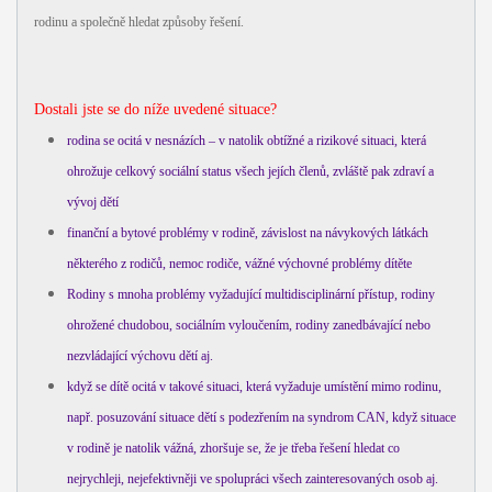
rodinu a společně hledat způsoby řešení.
Dostali jste se do níže uvedené situace?
rodina se ocitá v nesnázích – v natolik obtížné a rizikové situaci, která
ohrožuje celkový sociální status všech jejích členů, zvláště pak zdraví a
vývoj dětí
finanční a bytové problémy v rodině, závislost na návykových látkách
některého z rodičů, nemoc rodiče, vážné výchovné problémy dítěte
Rodiny s mnoha problémy vyžadující multidisciplinární přístup, rodiny
ohrožené chudobou, sociálním vyloučením, rodiny zanedbávající nebo
nezvládající výchovu dětí aj.
když se dítě ocitá v takové situaci, která vyžaduje umístění mimo rodinu,
např. posuzování situace dětí s podezřením na syndrom CAN, když situace
v rodině je natolik vážná, zhoršuje se, že je třeba řešení hledat co
nejrychleji, nejefektivněji ve spolupráci všech zainteresovaných osob aj.