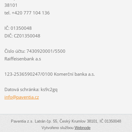
38101
tel. +420 777 104 136
IČ: 01350048
DIČ: CZ01350048
Číslo účtu: 7430920001/5500
Raiffeisenbank a.s
123-2536590247/0100 Komerční banka a.s.
Datová schránka: ks9c2gq
info@paventia.cz
Paventia z.s. Latrán čp. 55, Český Krumlov 38101, IČ 01350048
Vytvořeno službou
Webnode