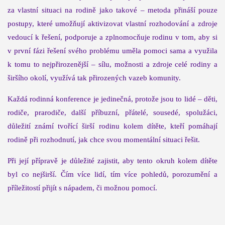
za vlastní situaci na rodině jako takové – metoda přináší pouze
postupy, které umožňují aktivizovat vlastní rozhodování a zdroje
vedoucí k řešení, podporuje a zplnomocňuje rodinu v tom, aby si
v první fázi řešení svého problému uměla pomoci sama a využila
k tomu to nejpřirozenější – sílu, možnosti a zdroje celé rodiny a
širšího okolí, využívá tak přirozených vazeb komunity.
Každá rodinná konference je jedinečná, protože jsou to lidé – děti,
rodiče, prarodiče, další příbuzní, přátelé, sousedé, spolužáci,
důležití známí tvořící širší rodinu kolem dítěte, kteří pomáhají
rodině při rozhodnutí, jak chce svou momentální situaci řešit.
Při její přípravě je důležité zajistit, aby tento okruh kolem dítěte
byl co nejširší. Čím více lidí, tím více pohledů, porozumění a
příležitostí přijít s nápadem, či možnou pomocí.