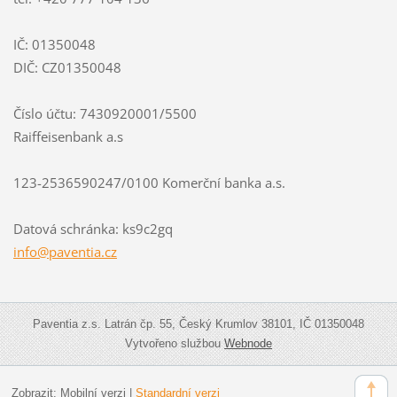
IČ: 01350048
DIČ: CZ01350048
Číslo účtu: 7430920001/5500
Raiffeisenbank a.s
123-2536590247/0100 Komerční banka a.s.
Datová schránka: ks9c2gq
info@paventia.cz
Paventia z.s. Latrán čp. 55, Český Krumlov 38101, IČ 01350048
Vytvořeno službou
Webnode
Zobrazit:
Mobilní verzi
|
Standardní verzi