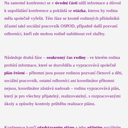
Na samotné konferenci se v
úvodní části
sdílí informace a důvod
k uspořádání konference a pokládá se
otázka
, kterou by rodina
měla společně vyřešit. Této fáze se kromě rodinných příslušníků
účastní také sociální pracovník OSPOD, případně další pozvaní
odborníci, kteří zde mohou rodině nabídnout své služby.
Následuje druhá fáze –
soukromý čas rodiny
- ve kterém rodina
probírá informace, které se dozvěděla a vypracovává společně
plán řešení
– přítomni jsou pouze rodinou pozvaní členové a děti,
sociální pracovník, ostatní odborníci ani koordinátor přítomni
nejsou, koordinátor zůstává nadosah – rodina vypracovává plán,
který je pro všechny přijatelný, realizovatelný, s rozpracovanými
úkoly a způsoby kontroly průběhu realizace plánu.
Konference končí
představením plánu
a jeho
přijetím
sociálním